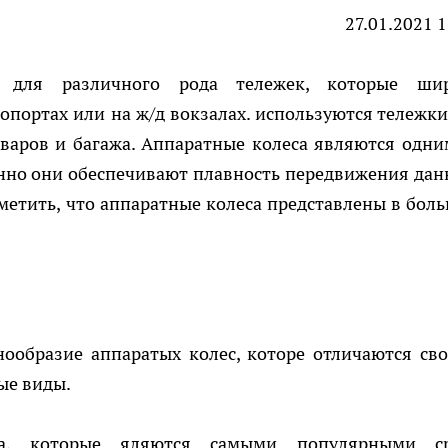
27.01.2021 
ы для различного рода тележек, которые ши
ропортах или на ж/д вокзалах. используются тележки
оваров и багажа. Аппаратные колеса являются одни
нно они обеспечивают плавность передвижения дан
тметить, что аппаратные колеса представлены в бол
нообразие аппаратых колес, которе отличаются св
ые виды.
са, которые яляются самыми популярными с