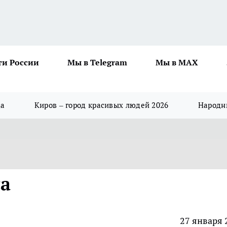
ти России
Мы в Telegram
Мы в MAX
да
Киров – город красивых людей 2026
Народны
са
27 января 