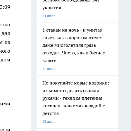
13:09
укрытия
24 июля
роко
1 стакан на ночь - и унитаз
 для
сияет, как в дорогом отеле:
м из
даже многолетняя грязь
ного
отходит. Чисто, как в бизнес-
ьшом
классе
21 июля
Не покупайте новые коврики:
их можно сделать своими
руками - техника плетения
оими
косичек, знакомая каждой с
детства
23 июля
реди