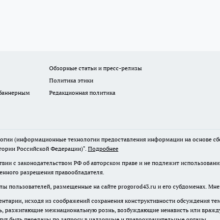
Обзорные статьи и пресс-релизы
Политика этики
 баннерным
Редакционная политика
гии (информационные технологии предоставления информации на основе сбор
тории Российской Федерации)".
Подробнее
твии с законодательством РФ об авторском праве и не подлежит использовани
менного разрешения правообладателя.
лы пользователей, размещенные на сайте progorod43.ru и его субдоменах. Мне
нтарии, исходя из соображений сохранения конструктивности обсуждения те
ь, разжигающие межнациональную рознь, возбуждающие ненависть или вражду,
огут быть переданы по запросу в надзорные и правоохранительные органы.