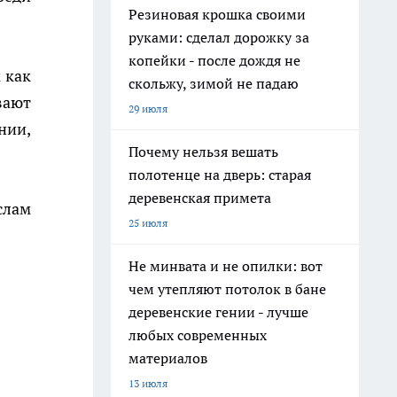
Резиновая крошка своими
руками: сделал дорожку за
копейки - после дождя не
 как
скольжу, зимой не падаю
вают
29 июля
нии,
Почему нельзя вешать
полотенце на дверь: старая
деревенская примета
слам
25 июля
Не минвата и не опилки: вот
чем утепляют потолок в бане
деревенские гении - лучше
любых современных
материалов
13 июля