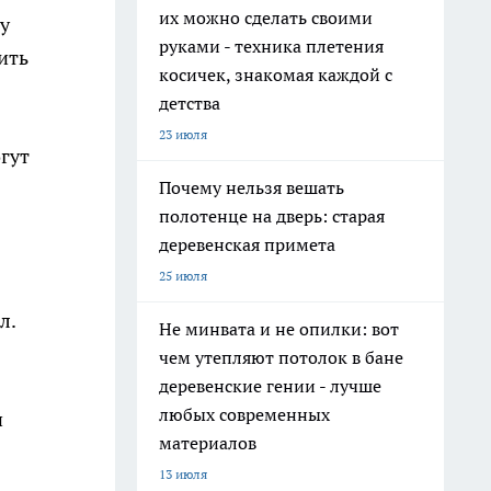
их можно сделать своими
у
руками - техника плетения
ить
косичек, знакомая каждой с
детства
23 июля
огут
Почему нельзя вешать
полотенце на дверь: старая
деревенская примета
25 июля
л.
Не минвата и не опилки: вот
чем утепляют потолок в бане
деревенские гении - лучше
любых современных
и
материалов
13 июля