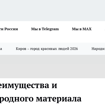
ти России
Мы в Telegram
Мы в MAX
да
Киров – город красивых людей 2026
Народны
реимущества и
родного материала