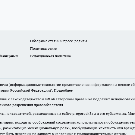
Обзорные статьи и пресс-релизы
Политика этики
 баннерным
Редакционная политика
гии (информационные технологии предоставления информации на основе сбор
тории Российской Федерации)".
Подробнее
твии с законодательством РФ об авторском праве и не подлежит использовани
менного разрешения правообладателя.
лы пользователей, размещенные на сайте progorod43.ru и его субдоменах. Мне
нтарии, исходя из соображений сохранения конструктивности обсуждения те
ь, разжигающие межнациональную рознь, возбуждающие ненависть или вражду,
огут быть переданы по запросу в надзорные и правоохранительные органы.