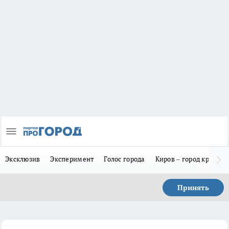
Эксклюзив
Эксперимент
Голос города
Киров – город красив
Принять