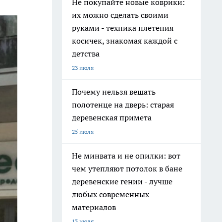
Не покупайте новые коврики:
их можно сделать своими
руками - техника плетения
косичек, знакомая каждой с
детства
23 июля
Почему нельзя вешать
полотенце на дверь: старая
деревенская примета
25 июля
Не минвата и не опилки: вот
чем утепляют потолок в бане
деревенские гении - лучше
любых современных
материалов
13 июля