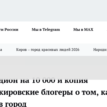
ти России
Мы в Telegram
Мы в MAX
да
Киров – город красивых людей 2026
Народны
ион на 10 000 и копия
кировские блогеры о том, к
в город