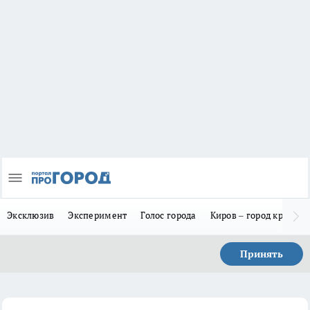
Эксклюзив
Эксперимент
Голос города
Киров – город красив
Принять