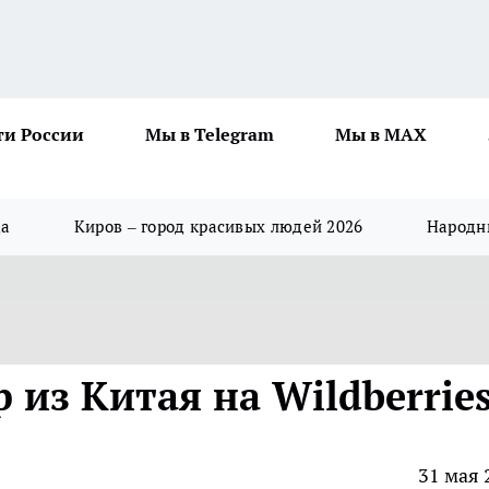
ти России
Мы в Telegram
Мы в MAX
да
Киров – город красивых людей 2026
Народны
р из Китая на Wildberrie
31 мая 