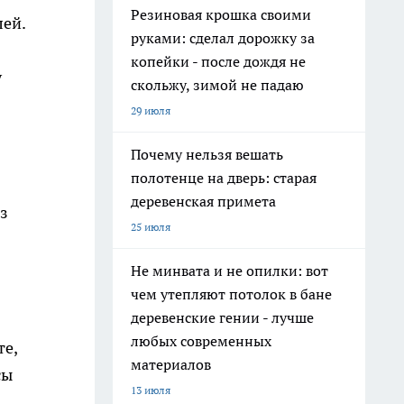
Резиновая крошка своими
лей.
руками: сделал дорожку за
копейки - после дождя не
у
скольжу, зимой не падаю
29 июля
Почему нельзя вешать
полотенце на дверь: старая
деревенская примета
з
25 июля
Не минвата и не опилки: вот
чем утепляют потолок в бане
деревенские гении - лучше
любых современных
те,
материалов
сы
13 июля