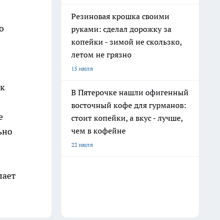
Резиновая крошка своими
о
руками: сделал дорожку за
копейки - зимой не скользко,
летом не грязно
15 июля
 к
В Пятерочке нашли офигенный
восточный кофе для гурманов:
е
стоит копейки, а вкус - лучше,
чем в кофейне
ьно
22 июля
лает