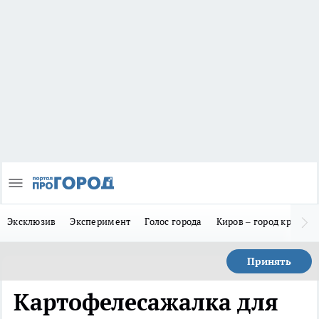
Эксклюзив
Эксперимент
Голос города
Киров – город красив
Принять
Картофелесажалка для