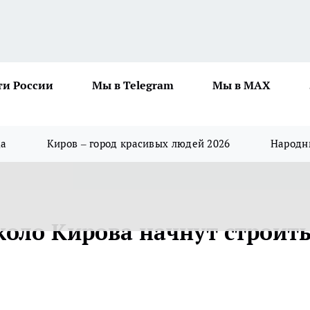
ти России
Мы в Telegram
Мы в MAX
да
Киров – город красивых людей 2026
Народны
коло Кирова начнут строит