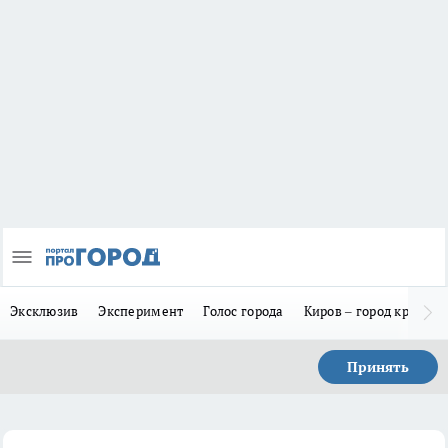
Эксклюзив
Эксперимент
Голос города
Киров – город красив
Принять