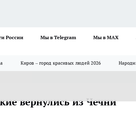
ти России
Мы в Telegram
Мы в MAX
да
Киров – город красивых людей 2026
Народны
кие вернулись из Чечни