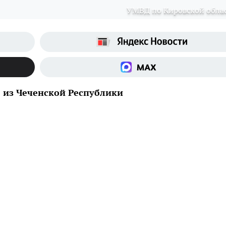
УМВД по Кировской обла
 из Чеченской Республики