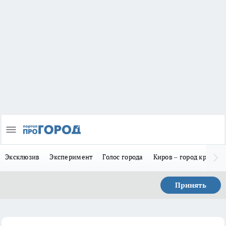
Эксклюзив
Эксперимент
Голос города
Киров – город красив
Принять