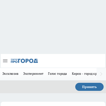
Эксклюзив
Эксперимент
Голос города
Киров – город красив
Принять