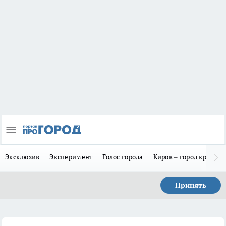
Эксклюзив
Эксперимент
Голос города
Киров – город красив
Принять