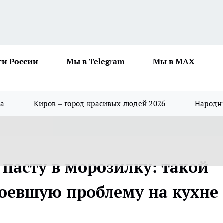
ти России
Мы в Telegram
Мы в MAX
да
Киров – город красивых людей 2026
Народны
 пасту в морозилку: такой
оевшую проблему на кухне