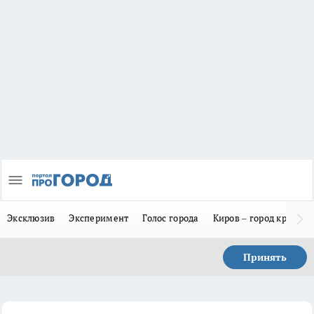
Эксклюзив
Эксперимент
Голос города
Киров – город красив
Принять