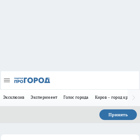
Эксклюзив
Эксперимент
Голос города
Киров – город красив
Принять