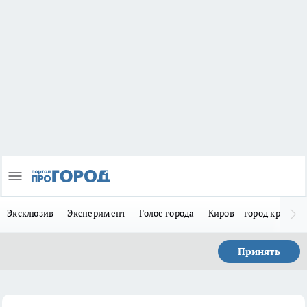
Эксклюзив
Эксперимент
Голос города
Киров – город красив
Принять