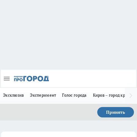
Эксклюзив
Эксперимент
Голос города
Киров – город красив
Принять