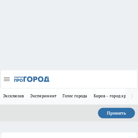
Эксклюзив
Эксперимент
Голос города
Киров – город красив
Принять