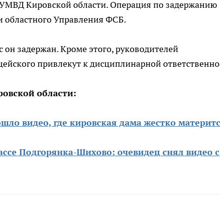
УМВД Кировской области. Операция по задержанию
и областного Управления ФСБ.
с он задержан. Кроме этого, руководителей
цейского привлекут к дисциплинарной ответственно
ровской области:
шло видео, где кировская дама жестко материт
ассе Подгорянка-Шихово: очевидец снял видео с