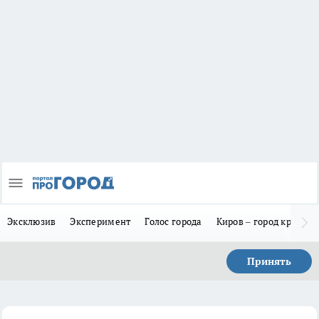
Эксклюзив
Эксперимент
Голос города
Киров – город красив
Принять