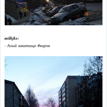
milkjke:
- Алый закатище #киров