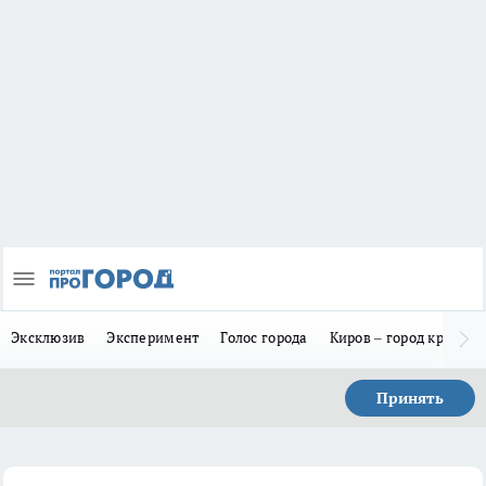
Эксклюзив
Эксперимент
Голос города
Киров – город красив
Принять