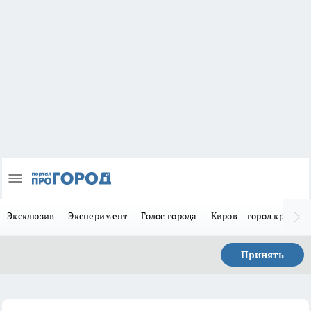
Эксклюзив
Эксперимент
Голос города
Киров – город красив
Принять