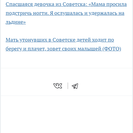
Спасшаяся девочка из Советска: «Мама просила
подстричь ногти. Я ослушалась и удержалась на
льдине»
Мать утонувших в Советске детей ходит по
берегу и плачет, зовет своих малышей (ФОТО)