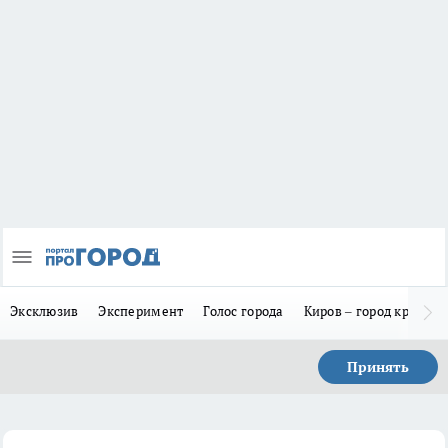
Эксклюзив
Эксперимент
Голос города
Киров – город красив
Принять