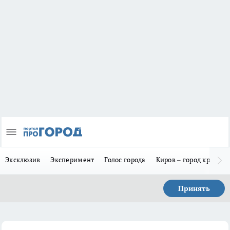
Эксклюзив
Эксперимент
Голос города
Киров – город красив
Принять