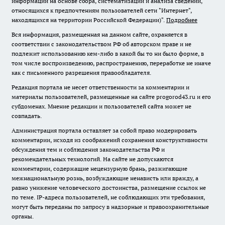
информации на основе сбора, систематизации и анализа сведений,
относящихся к предпочтениям пользователей сети "Интернет",
находящихся на территории Российской Федерации)".
Подробнее
Вся информация, размещенная на данном сайте, охраняется в
соответствии с законодательством РФ об авторском праве и не
подлежит использованию кем-либо в какой бы то ни было форме, в
том числе воспроизведению, распространению, переработке не иначе
как с письменного разрешения правообладателя.
Редакция портала не несет ответственности за комментарии и
материалы пользователей, размещенные на сайте progorod43.ru и его
субдоменах. Мнение редакции и пользователей сайта может не
совпадать.
Администрация портала оставляет за собой право модерировать
комментарии, исходя из соображений сохранения конструктивности
обсуждения тем и соблюдения законодательства РФ и
рекомендательных технологий. На сайте не допускаются
комментарии, содержащие нецензурную брань, разжигающие
межнациональную рознь, возбуждающие ненависть или вражду, а
равно унижение человеческого достоинства, размещение ссылок не
по теме. IP-адреса пользователей, не соблюдающих эти требования,
могут быть переданы по запросу в надзорные и правоохранительные
органы.