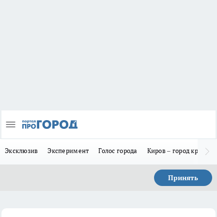
Эксклюзив
Эксперимент
Голос города
Киров – город красив
Принять