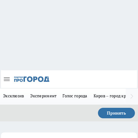
Эксклюзив
Эксперимент
Голос города
Киров – город красив
Принять