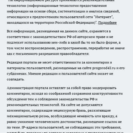
технологии (информационные технологии предоставления
информации на основе сбора, систематизации и анализа сведений,
относящихся к предпочтениям пользователей сети "Интернет",
находящихся на территории Российской Федерации)".
Подробнее
Вся информация, размещенная на данном сайте, охраняется в
соответствии с законодательством РФ об авторском праве и не
подлежит использованию кем-либо в какой бы то ни было форме, в
том числе воспроизведению, распространению, переработке не иначе
как с письменного разрешения правообладателя.
Редакция портала не несет ответственности за комментарии и
материалы пользователей, размещенные на сайте progorod43.ru и его
субдоменах. Мнение редакции и пользователей сайта может не
совпадать.
Администрация портала оставляет за собой право модерировать
комментарии, исходя из соображений сохранения конструктивности
обсуждения тем и соблюдения законодательства РФ и
рекомендательных технологий. На сайте не допускаются
комментарии, содержащие нецензурную брань, разжигающие
межнациональную рознь, возбуждающие ненависть или вражду, а
равно унижение человеческого достоинства, размещение ссылок не
по теме. IP-адреса пользователей, не соблюдающих эти требования,
могут быть переданы по запросу в надзорные и правоохранительные