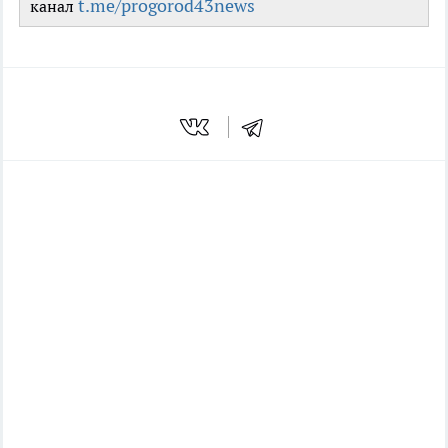
t.me/progorod43news
канал