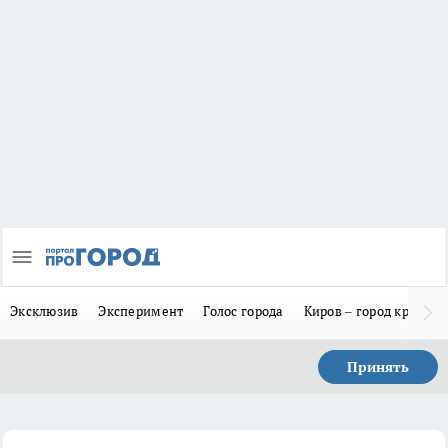
Эксклюзив
Эксперимент
Голос города
Киров – город красив
Принять