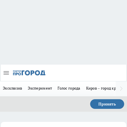
Эксклюзив
Эксперимент
Голос города
Киров – город красив
Принять