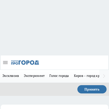
Эксклюзив
Эксперимент
Голос города
Киров – город красив
Принять