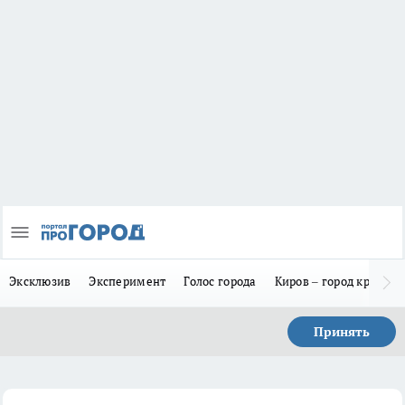
Эксклюзив
Эксперимент
Голос города
Киров – город красив
Принять