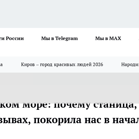
ти России
Мы в Telegram
Мы в MAX
да
Киров – город красивых людей 2026
Народны
ском море: почему станица,
зывах, покорила нас в нача