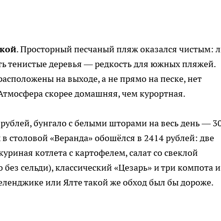
цкой
. Просторный песчаный пляж оказался чистым: 
сть тенистые деревья — редкость для южных пляжей.
асположены на выходе, а не прямо на песке, нет
Атмосфера скорее домашняя, чем курортная.
 рублей, бунгало с белыми шторами на весь день — 3
х в столовой «Веранда» обошёлся в 2414 рублей: две
куриная котлета с картофелем, салат со свеклой
без сельди), классический «Цезарь» и три компота и
Геленджике или Ялте такой же обход был бы дороже.