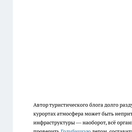
Автор туристического блога долго разд
курортах атмосфера может быть непри
инфраструктуры — наоборот, всё орган
проверить
Голубицкую
летом, составит