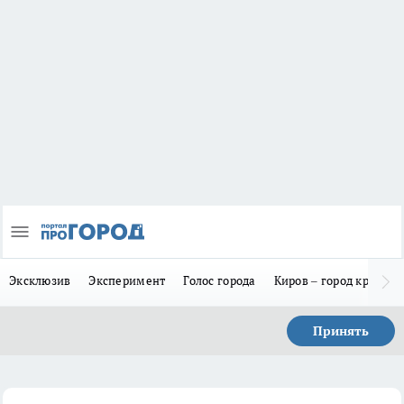
Эксклюзив
Эксперимент
Голос города
Киров – город красив
Принять