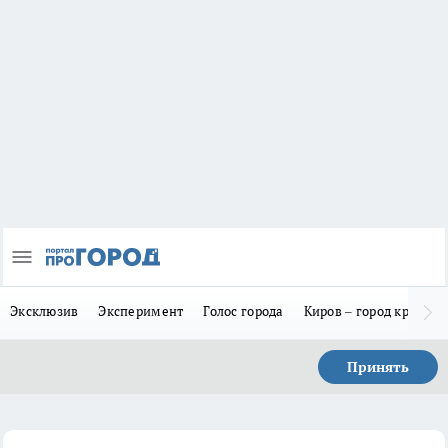
Эксклюзив
Эксперимент
Голос города
Киров – город красив
Принять