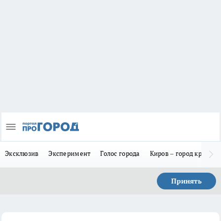
Эксклюзив
Эксперимент
Голос города
Киров – город красив
Принять