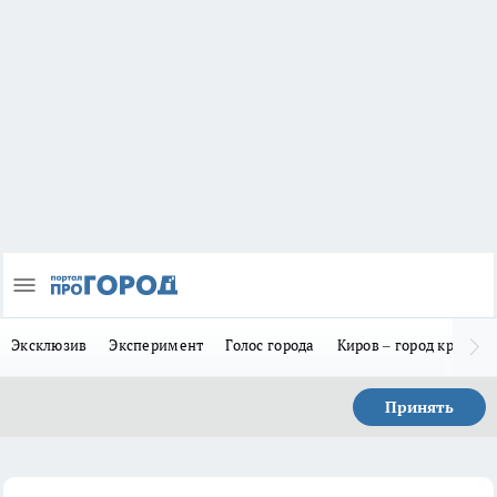
Эксклюзив
Эксперимент
Голос города
Киров – город красив
Принять