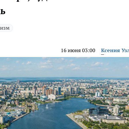
жь
ризм
16 июня 03:00
Ксения Уз