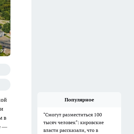
GPT
кой
Популярное
 и
"Смогут разместиться 100
м в
тысяч человек": кировские
е —
власти рассказали, что в