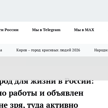
ти России
Мы в Telegram
Мы в MAX
да
Киров – город красивых людей 2026
Народны
од для жизни в России:
но работы и объявлен
не зря, туда активно