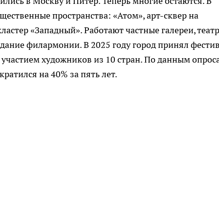
лись в Москву и Питер. Теперь многие остаются. В
ественные пространства: «Атом», арт-сквер на
ластер «Западный». Работают частные галереи, теат
здание филармонии. В 2025 году город принял фести
 участием художников из 10 стран. По данным опрос
ратился на 40% за пять лет.