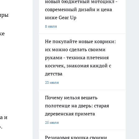
новый бюджетный мотоцикл -
современный дизайн и цена
иры
ниже Gear Up
8 июля
ке
Не покупайте новые коврики:
их можно сделать своими
руками - техника плетения
косичек, знакомая каждой с
детства
23 июля
Почему нельзя вешать
полотенце на дверь: старая
деревенская примета
а и
25 июля
.
Резиновая крошка своими