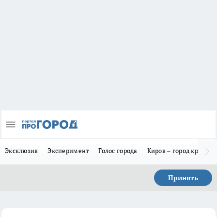
Эксклюзив
Эксперимент
Голос города
Киров – город красив
Принять