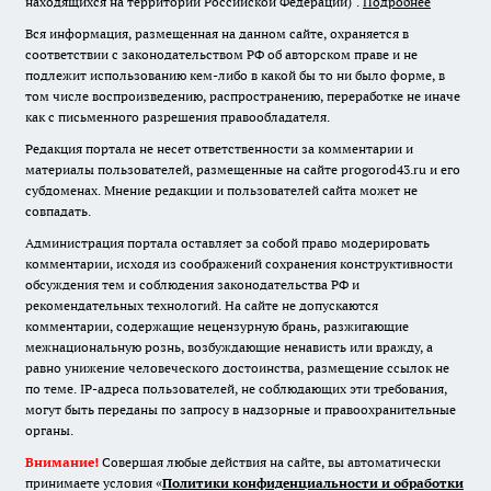
находящихся на территории Российской Федерации)".
Подробнее
Вся информация, размещенная на данном сайте, охраняется в
соответствии с законодательством РФ об авторском праве и не
подлежит использованию кем-либо в какой бы то ни было форме, в
том числе воспроизведению, распространению, переработке не иначе
как с письменного разрешения правообладателя.
Редакция портала не несет ответственности за комментарии и
материалы пользователей, размещенные на сайте progorod43.ru и его
субдоменах. Мнение редакции и пользователей сайта может не
совпадать.
Администрация портала оставляет за собой право модерировать
комментарии, исходя из соображений сохранения конструктивности
обсуждения тем и соблюдения законодательства РФ и
рекомендательных технологий. На сайте не допускаются
комментарии, содержащие нецензурную брань, разжигающие
межнациональную рознь, возбуждающие ненависть или вражду, а
равно унижение человеческого достоинства, размещение ссылок не
по теме. IP-адреса пользователей, не соблюдающих эти требования,
могут быть переданы по запросу в надзорные и правоохранительные
органы.
Внимание!
Совершая любые действия на сайте, вы автоматически
принимаете условия «
Политики конфиденциальности и обработки