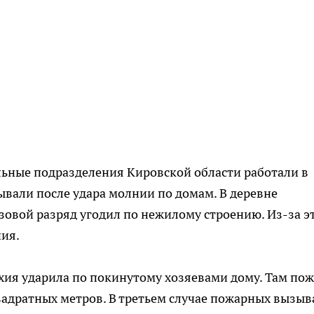
льные подразделения Кировской области работали в
зывали после удара молнии по домам. В деревне
овой разряд угодил по нежилому строению. Из-за э
ния.
ихия ударила по покинутому хозяевами дому. Там по
квадратных метров. В третьем случае пожарных вызыв