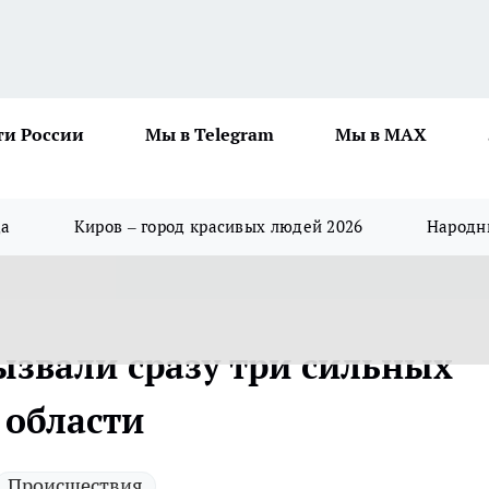
ти России
Мы в Telegram
Мы в MAX
да
Киров – город красивых людей 2026
Народны
ызвали сразу три сильных
 области
Происшествия