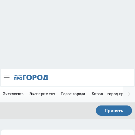
Эксклюзив
Эксперимент
Голос города
Киров – город красив
Принять