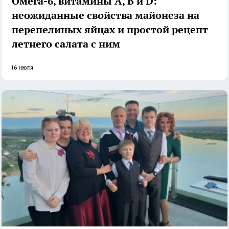
Омега-6, витамины А, В и D:
неожиданные свойства майонеза на
перепелиных яйцах и простой рецепт
летнего салата с ним
16 июля