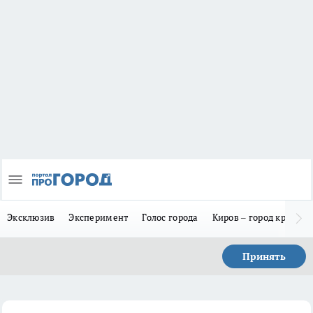
Эксклюзив
Эксперимент
Голос города
Киров – город красив
Принять