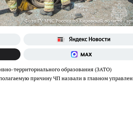
Фото ГУ МЧС России по Кировской области / ар
ивно-территориального образования (ЗАТО)
полагаемую причину ЧП назвали в главном управле