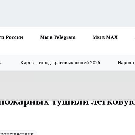
ти России
Мы в Telegram
Мы в MAX
да
Киров – город красивых людей 2026
Народны
 пожарных тушили легкову
роисшествия