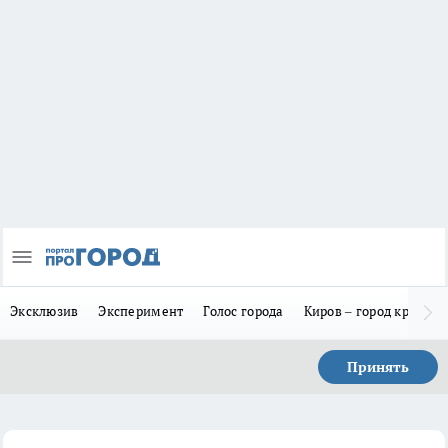
Эксклюзив
Эксперимент
Голос города
Киров – город красив
Принять