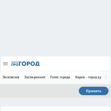
Эксклюзив
Эксперимент
Голос города
Киров – город красив
Принять