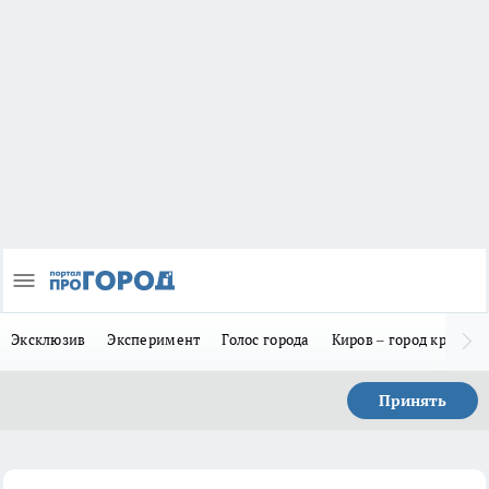
Эксклюзив
Эксперимент
Голос города
Киров – город красив
Принять