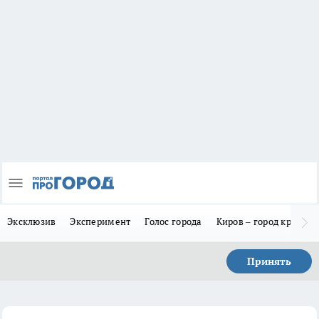
Эксклюзив
Эксперимент
Голос города
Киров – город красив
Принять