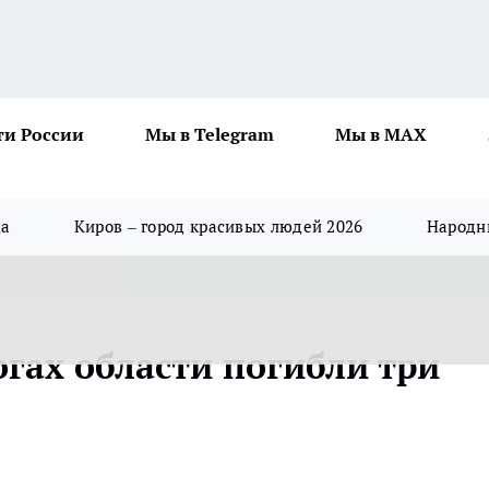
ти России
Мы в Telegram
Мы в MAX
да
Киров – город красивых людей 2026
Народны
гах области погибли три