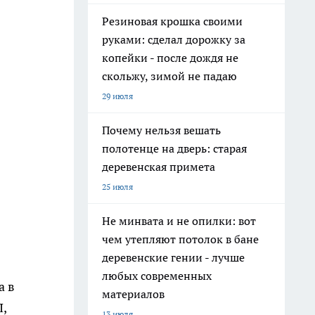
Резиновая крошка своими
руками: сделал дорожку за
копейки - после дождя не
скольжу, зимой не падаю
29 июля
Почему нельзя вешать
полотенце на дверь: старая
деревенская примета
25 июля
Не минвата и не опилки: вот
чем утепляют потолок в бане
деревенские гении - лучше
любых современных
а в
материалов
П,
13 июля