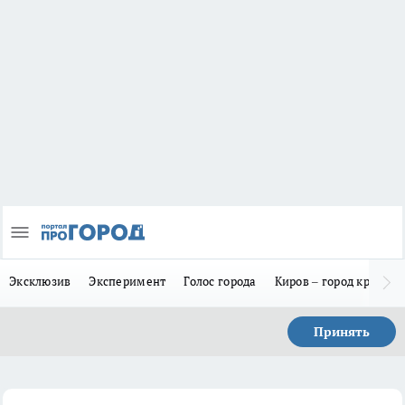
Эксклюзив
Эксперимент
Голос города
Киров – город красив
Принять