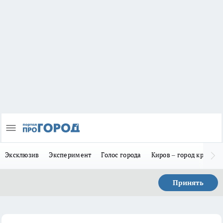
Эксклюзив
Эксперимент
Голос города
Киров – город красив
Принять