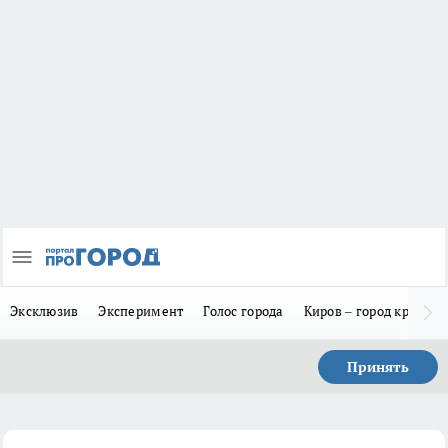
Эксклюзив
Эксперимент
Голос города
Киров – город красив
Принять