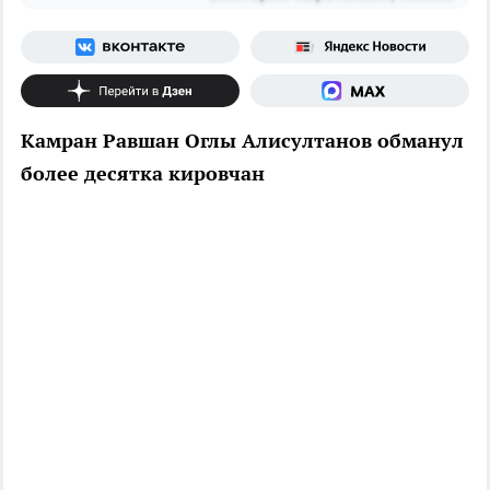
Камран Равшан Оглы Алисултанов обманул
более десятка кировчан